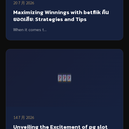
20 7 月 2026
Maximizing Winnings with betflik คืน
ยอดเสีย: Strategies and Tips
When it comes t...
14 7 月 2026
Unveiling the Excitement of pg slot