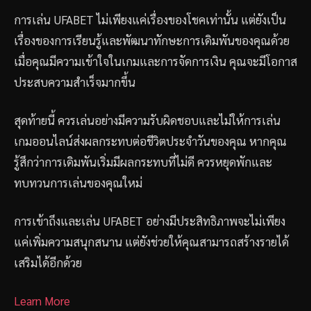
การเล่น UFABET ไม่เพียงแค่เรื่องของโชคเท่านั้น แต่ยังเป็น
เรื่องของการเรียนรู้และพัฒนาทักษะการเดิมพันของคุณด้วย
เมื่อคุณมีความเข้าใจในเกมและการจัดการเงิน คุณจะมีโอกาส
ประสบความสำเร็จมากขึ้น
สุดท้ายนี้ ควรเล่นอย่างมีความรับผิดชอบและไม่ให้การเล่น
เกมออนไลน์ส่งผลกระทบต่อชีวิตประจำวันของคุณ หากคุณ
รู้สึกว่าการเดิมพันเริ่มมีผลกระทบที่ไม่ดี ควรหยุดพักและ
ทบทวนการเล่นของคุณใหม่
การเข้าถึงและเล่น UFABET อย่างมีประสิทธิภาพจะไม่เพียง
แค่เพิ่มความสนุกสนาน แต่ยังช่วยให้คุณสามารถสร้างรายได้
เสริมได้อีกด้วย
Learn More