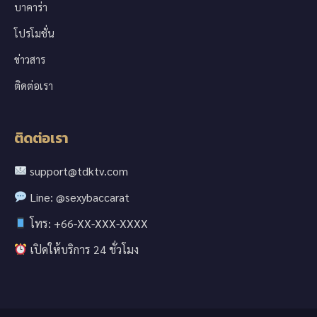
บาคาร่า
โปรโมชั่น
ข่าวสาร
ติดต่อเรา
ติดต่อเรา
support@tdktv.com
Line: @sexybaccarat
โทร: +66-XX-XXX-XXXX
เปิดให้บริการ 24 ชั่วโมง