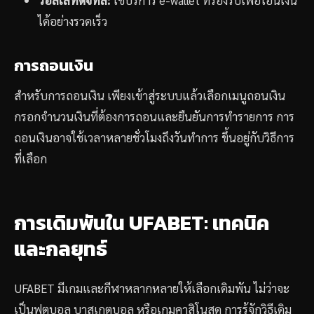
วอลเล็ทดิจิทัล:
ใช้บริการ e-wallet ที่รองรับเพื่อโอนเงิน
ได้อย่างรวดเร็ว
การถอนเงิน
สำหรับการถอนเงิน เพียงเข้าสู่ระบบแล้วเลือกเมนูถอนเงิน
กรอกจำนวนเงินที่ต้องการถอนและยืนยันการทำรายการ การ
ถอนเงินอาจใช้เวลาหลายชั่วโมงถึงวันทำการ ขึ้นอยู่กับวิธีการ
ที่เลือก
การเดิมพันใน UFABET: เทคนิค
และกลยุทธ์
UFABET มีเกมและกีฬาหลากหลายให้เลือกเดิมพัน ไม่ว่าจะ
เป็นฟุตบอล บาสเกตบอล หรือเกมคาสิโนสด การรู้จักวิธีเดิม