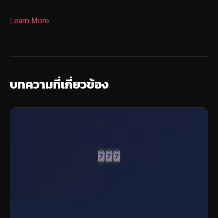
Learn More
บทความที่เกี่ยวข้อง