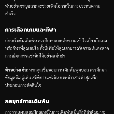
พันอย่างชาญฉลาดจะช่วยเพิ่มโอกาสในการประสบความ
สำเร็จ:
การเลือกเกมและกีฬา
ก่อนเริ่มต้นเดิมพัน ควรศึกษาและทำความเข้าใจเกี่ยวกับเกม
หรือกีฬาที่คุณสนใจ ทั้งนี้เพื่อให้คุณสามารถวิเคราะห์และคาด
การณ์ผลการแข่งขันได้อย่างแม่นยำ
ตัวอย่างเช่น:
หากคุณชื่นชอบการเดิมพันฟุตบอล ควรศึกษา
ข้อมูลทีม ผู้เล่น สถิติการแข่งขัน และข่าวสารล่าสุดเพื่อ
ประกอบการตัดสินใจ
กลยุทธ์การเดิมพัน
การวางแผนและมีกลยุทธ์ในการเดิมพันเป็นสิ่งที่สำคัญมาก: