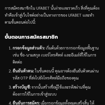
การสมัครสมาชิกใน UFABET นั้นง่ายและรวดเร็ว สิ่งที่คุณต้อง
ทำคือเข้าสู่เว็บไซต์อย่างเป็นทางการของ UFABET และทำ
ตามขั้นตอนต่อไปนี้:
ขั้นตอนการสมัครสมาชิก
กรอกข้อมูลส่วนตัว:
เริ่มต้นด้วยการกรอกข้อมูลพื้นฐาน
เช่น ชื่อ-นามสกุล เบอร์โทรศัพท์ และอีเมล์ที่ใช้ในการ
ติดต่อ
ยืนยันตัวตน:
ในขั้นตอนนี้ คุณอาจต้องยืนยันตัวตนผ่าน
รหัส OTP ที่ส่งไปยังโทรศัพท์มือถือของคุณ
สร้างบัญชี:
จากนั้นสร้างชื่อผู้ใช้และรหัสผ่านที่คุณ
ต้องการใช้ในการเข้าสู่ระบบ
ยืนยันการสมัคร:
เมื่อกรอกข้อมูลทั้งหมดเสร็จสิ้น ให้