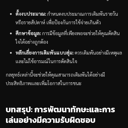
ตั้งงบประมาณ:
กำหนดงบประมาณการเดิมพันรายวัน
หรือรายสัปดาห์ เพื่อป้องกันการใช้จ่ายเกินตัว
ศึกษาข้อมูล:
การมีข้อมูลที่เพียงพอจะช่วยให้คุณตัดสิน
ใจได้อย่างถูกต้อง
หลีกเลี่ยงการเดิมพันแบบสุ่ม:
ควรเดิมพันอย่างมีเหตุผล
และไม่ใช้อารมณ์ในการตัดสินใจ
กลยุทธ์เหล่านี้จะช่วยให้คุณสามารถเดิมพันได้อย่างมี
ประสิทธิภาพและเพิ่มโอกาสในการชนะ
บทสรุป: การพัฒนาทักษะและการ
เล่นอย่างมีความรับผิดชอบ