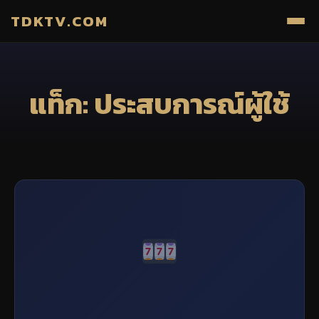
TDKTV.COM
แท็ก: ประสบการณ์ผู้ใช้