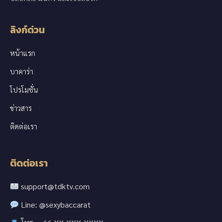
ลิงก์ด่วน
หน้าแรก
บาคาร่า
โปรโมชั่น
ข่าวสาร
ติดต่อเรา
ติดต่อเรา
support@tdktv.com
Line: @sexybaccarat