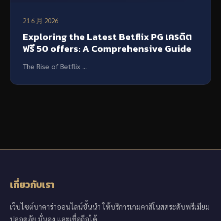
21 6 月 2026
Exploring the Latest Betflix PG เครดิต
ฟรี 50 offers: A Comprehensive Guide
The Rise of Betflix ...
เกี่ยวกับเรา
เว็บไซต์บาคาร่าออนไลน์ชั้นนำ ให้บริการเกมคาสิโนสดระดับพรีเมียม
ปลอดภัย มั่นคง และเชื่อถือได้