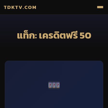
TDKTV.COM
แท็ก: เครดิตฟรี 50