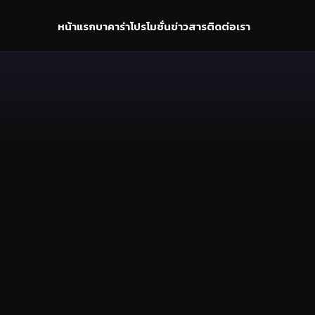
หน้าแรก
บาคาร่า
โปรโมชั่น
ข่าวสาร
ติดต่อเรา