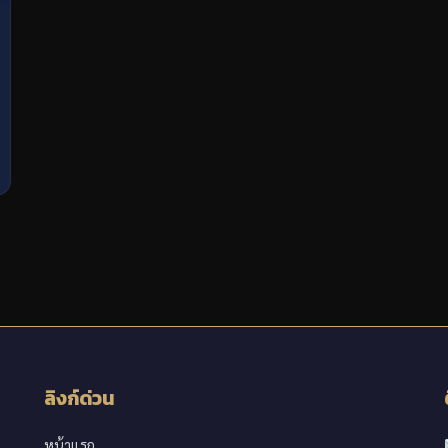
ลิงก์ด่วน
หน้าแรก