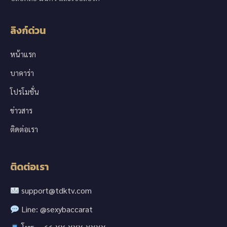
ลิงก์ด่วน
หน้าแรก
บาคาร่า
โปรโมชั่น
ข่าวสาร
ติดต่อเรา
ติดต่อเรา
support@tdktv.com
Line: @sexybaccarat