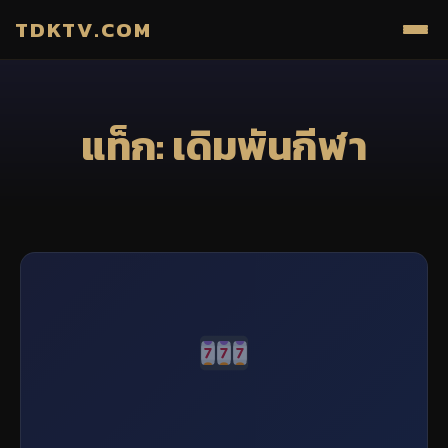
TDKTV.COM
แท็ก: เดิมพันกีฬา