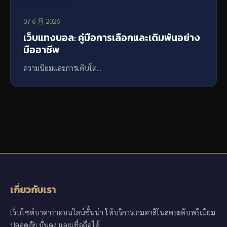
07 6 月 2026
เว็บแทงบอล: คู่มือการเลือกและเดิมพันอย่าง
มืออาชีพ
ความนิยมและการเติบโต...
เกี่ยวกับเรา
เว็บไซต์บาคาร่าออนไลน์ชั้นนำ ให้บริการเกมคาสิโนสดระดับพรีเมียม
ปลอดภัย มั่นคง และเชื่อถือได้