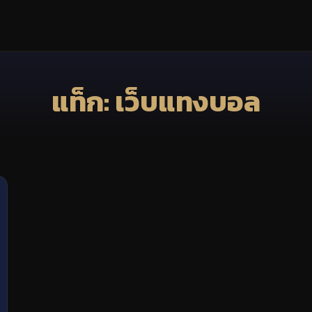
แท็ก: เว็บแทงบอล