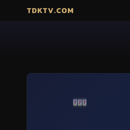
TDKTV.COM