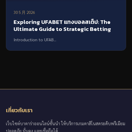
30 5 月 2026
Exploring UFABET แทงบอลสเต็ป: The
Ultimate Guide to Strategic Betting
Introduction to UFAB...
เกี่ยวกับเรา
เว็บไซต์บาคาร่าออนไลน์ชั้นนำ ให้บริการเกมคาสิโนสดระดับพรีเมียม
ปลอดภัย มั่นคง และเชื่อถือได้