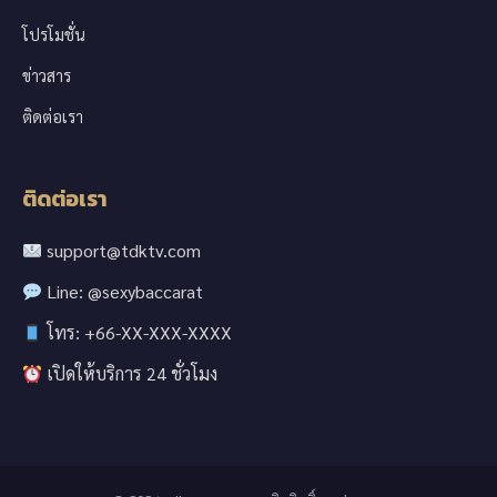
โปรโมชั่น
ข่าวสาร
ติดต่อเรา
ติดต่อเรา
support@tdktv.com
Line: @sexybaccarat
โทร: +66-XX-XXX-XXXX
เปิดให้บริการ 24 ชั่วโมง