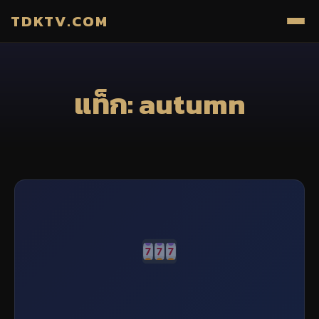
TDKTV.COM
แท็ก: autumn