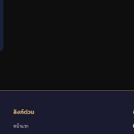
ลิงก์ด่วน
หน้าแรก