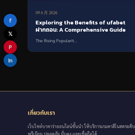
09 6 月 2026
f
Exploring the Benefits of ufabet
ฝากถอน: A Comprehensive Guide
𝕏
The Rising Popularit...
P
in
เกี่ยวกับเรา
เว็บไซต์บาคาร่าออนไลน์ชั้นนำ ให้บริการเกมคาสิโนสดระดับ
พรีเมียม ปลอดภัย มั่นคง และเชื่อถือได้