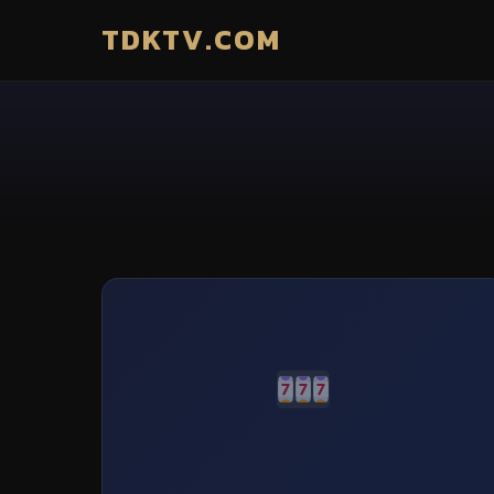
TDKTV.COM