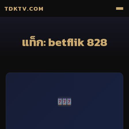
TDKTV.COM
แท็ก: betflik 828