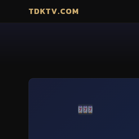
TDKTV.COM