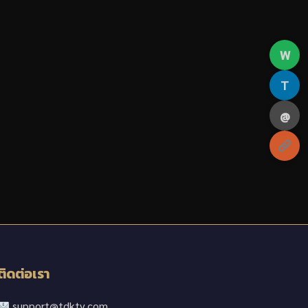
W
T
@
ติดต่อเรา
support@tdktv.com