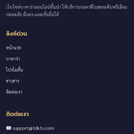
เว็บไซต์บาคาร่าออนไลน์ชั้นนำ ให้บริการเกมคาสิโนสดระดับพรีเมียม
ปลอดภัย มั่นคง และเชื่อถือได้
ลิงก์ด่วน
หน้าแรก
บาคาร่า
โปรโมชั่น
ข่าวสาร
ติดต่อเรา
ติดต่อเรา
support@tdktv.com