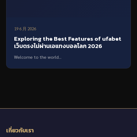
19 6 月 2026
Exploring the Best Features of ufabet
เว็บตรงไม่ผ่านเอแทงบอลโลก 2026
Welcome to the world...
เกี่ยวกับเรา