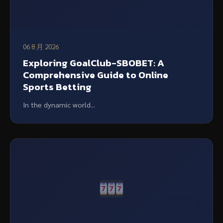
06 8 月 2026
Exploring GoalClub-SBOBET: A
Comprehensive Guide to Online
Sports Betting
In the dynamic world...