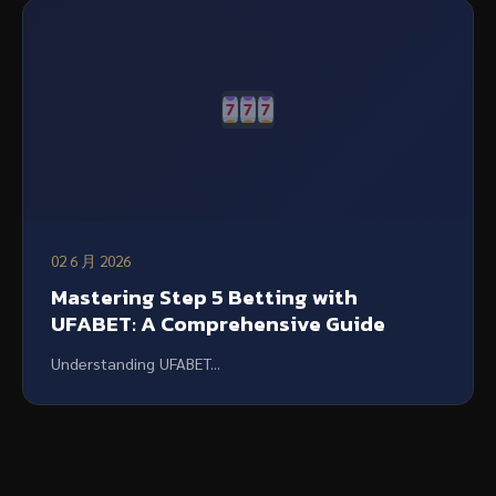
02 6 月 2026
Mastering Step 5 Betting with
UFABET: A Comprehensive Guide
Understanding UFABET...