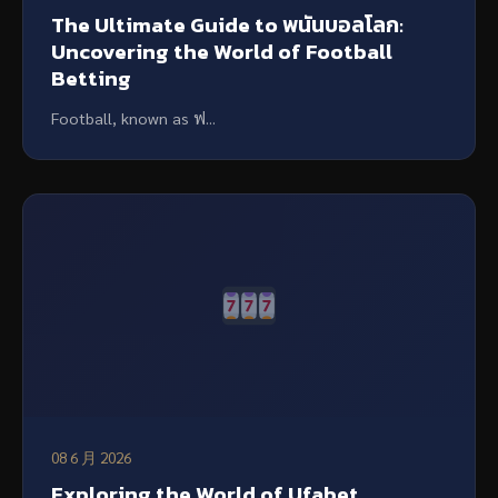
The Ultimate Guide to พนันบอลโลก:
Uncovering the World of Football
Betting
Football, known as ฟ...
08 6 月 2026
Exploring the World of Ufabet