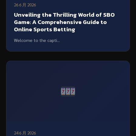
26 6 月 2026
Unveiling the Thrilling World of SBO
Game: A Comprehensive Guide to
Online Sports Betting
Welcome to the capti...
24 6 月 2026