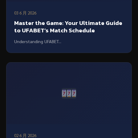
03 6 月 2026
Master the Game: Your Ultimate Guide
to UFABET’s Match Schedule
Understanding UFABET...
02 6 月 2026