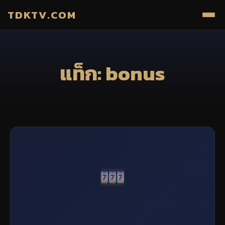
TDKTV.COM
แท็ก: bonus