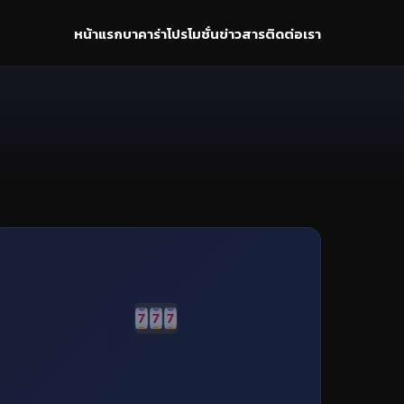
หน้าแรก
บาคาร่า
โปรโมชั่น
ข่าวสาร
ติดต่อเรา