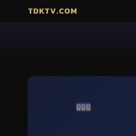
TDKTV.COM