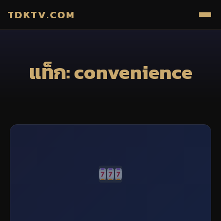
TDKTV.COM
แท็ก: convenience