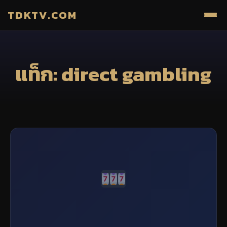
TDKTV.COM
แท็ก: direct gambling