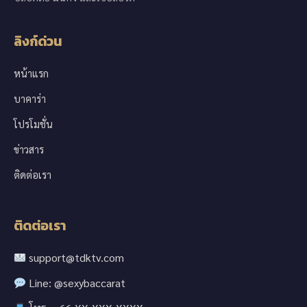
ลิงก์ด่วน
หน้าแรก
บาคาร่า
โปรโมชั่น
ข่าวสาร
ติดต่อเรา
ติดต่อเรา
support@tdktv.com
Line: @sexybaccarat