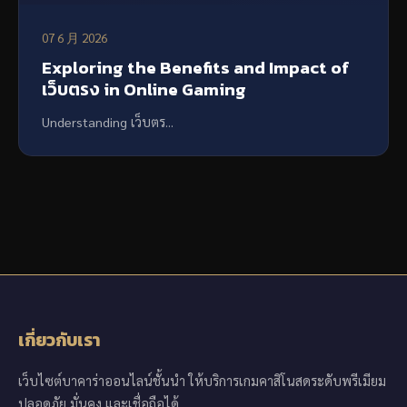
07 6 月 2026
Exploring the Benefits and Impact of
เว็บตรง in Online Gaming
Understanding เว็บตร...
เกี่ยวกับเรา
เว็บไซต์บาคาร่าออนไลน์ชั้นนำ ให้บริการเกมคาสิโนสดระดับพรีเมียม
ปลอดภัย มั่นคง และเชื่อถือได้