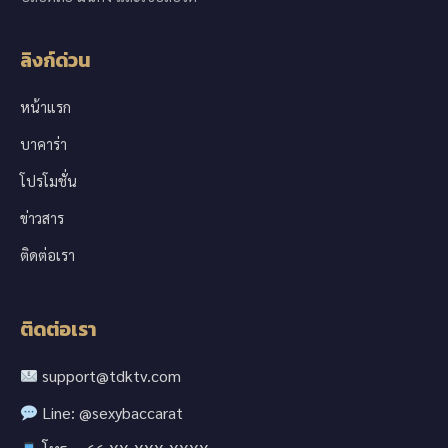
ลิงก์ด่วน
หน้าแรก
บาคาร่า
โปรโมชั่น
ข่าวสาร
ติดต่อเรา
ติดต่อเรา
support@tdktv.com
Line: @sexybaccarat