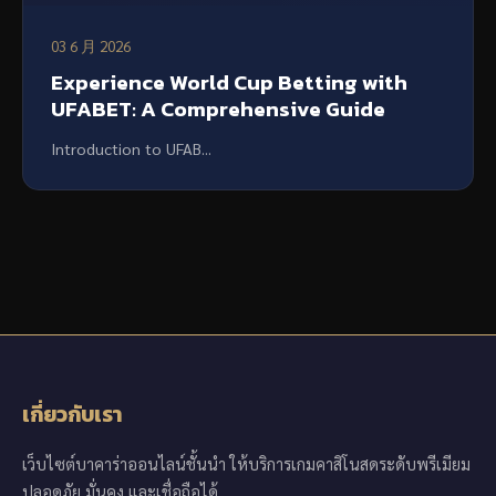
03 6 月 2026
Experience World Cup Betting with
UFABET: A Comprehensive Guide
Introduction to UFAB...
เกี่ยวกับเรา
เว็บไซต์บาคาร่าออนไลน์ชั้นนำ ให้บริการเกมคาสิโนสดระดับพรีเมียม
ปลอดภัย มั่นคง และเชื่อถือได้