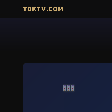
TDKTV.COM