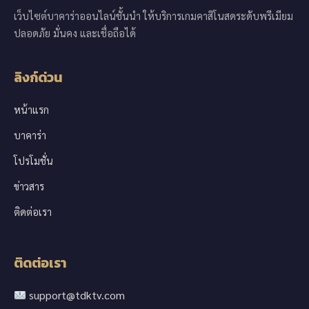
เว็บไซต์บาคาร่าออนไลน์ชั้นนำ ให้บริการเกมคาสิโนสดระดับพรีเมียม
ปลอดภัย มั่นคง และเชื่อถือได้
ลิงก์ด่วน
หน้าแรก
บาคาร่า
โปรโมชั่น
ข่าวสาร
ติดต่อเรา
ติดต่อเรา
support@tdktv.com