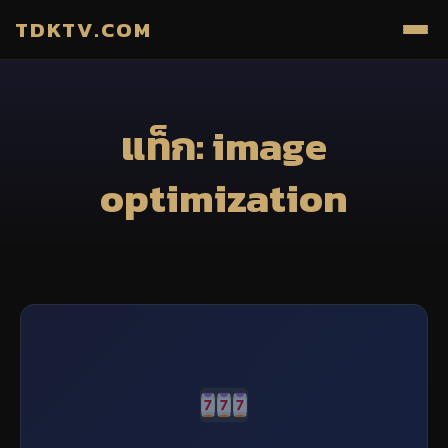
TDKTV.COM
แท็ก: image
optimization