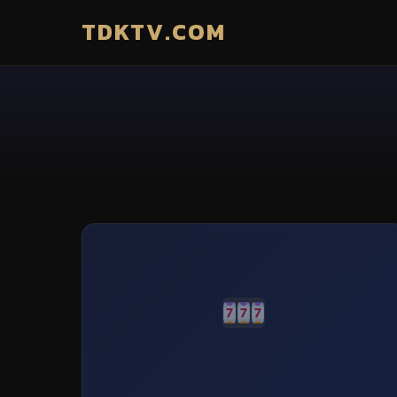
TDKTV.COM