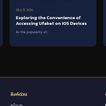
08 6 月 2026
Exploring the Convenience of
Accessing Ufabet on iOS Devices
As the popularity of...
ลิงก์ด่วน
หน้าแรก