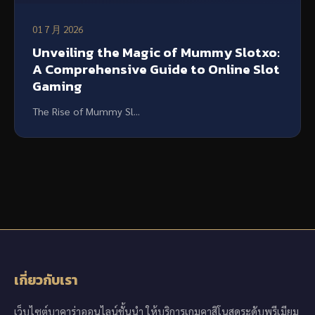
01 7 月 2026
Unveiling the Magic of Mummy Slotxo:
A Comprehensive Guide to Online Slot
Gaming
The Rise of Mummy Sl...
เกี่ยวกับเรา
เว็บไซต์บาคาร่าออนไลน์ชั้นนำ ให้บริการเกมคาสิโนสดระดับพรีเมียม