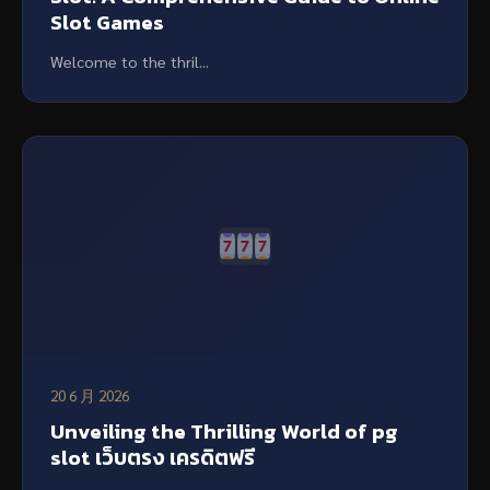
Slot Games
Welcome to the thril...
20 6 月 2026
Unveiling the Thrilling World of pg
slot เว็บตรง เครดิตฟรี