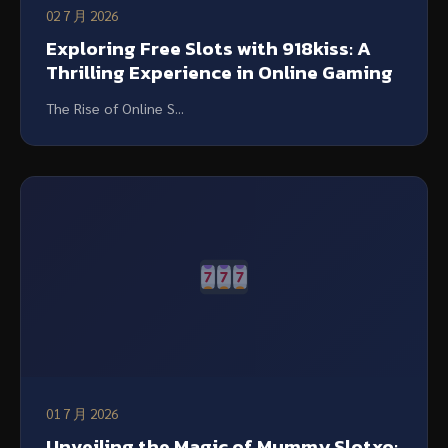
02 7 月 2026
Exploring Free Slots with 918kiss: A
Thrilling Experience in Online Gaming
The Rise of Online S...
01 7 月 2026
Unveiling the Magic of Mummy Slotxo: