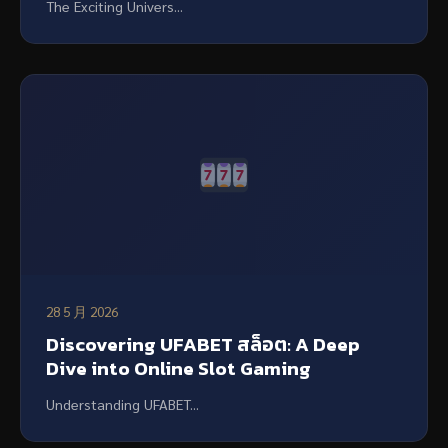
The Exciting Univers...
28 5 月 2026
Discovering UFABET สล็อต: A Deep
Dive into Online Slot Gaming
Understanding UFABET...