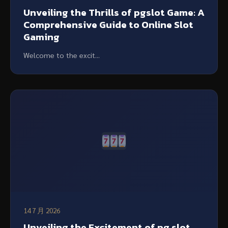
Unveiling the Thrills of pgslot Game: A
Comprehensive Guide to Online Slot
Gaming
Welcome to the excit...
14 7 月 2026
Unveiling the Excitement of pg slot