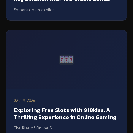
Embark on an exhilar...
02 7 月 2026
Exploring Free Slots with 918kiss: A
Thrilling Experience in Online Gaming
The Rise of Online S...