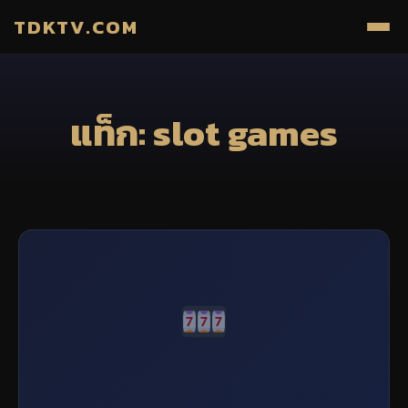
TDKTV.COM
แท็ก: slot games