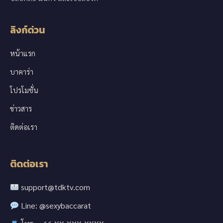
ลิงก์ด่วน
หน้าแรก
บาคาร่า
โปรโมชั่น
ข่าวสาร
ติดต่อเรา
ติดต่อเรา
support@tdktv.com
Line: @sexybaccarat