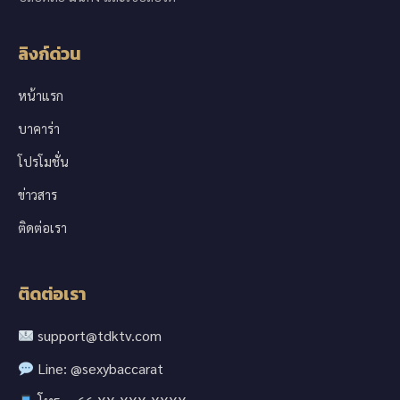
ลิงก์ด่วน
หน้าแรก
บาคาร่า
โปรโมชั่น
ข่าวสาร
ติดต่อเรา
ติดต่อเรา
support@tdktv.com
Line: @sexybaccarat