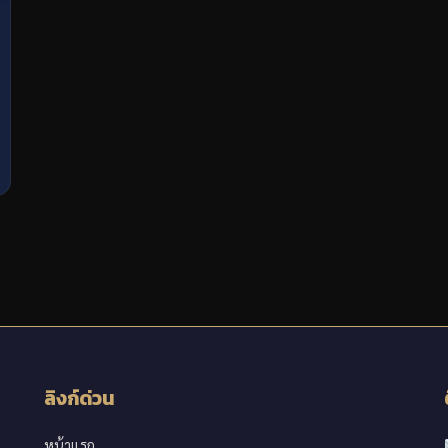
ลิงก์ด่วน
หน้าแรก