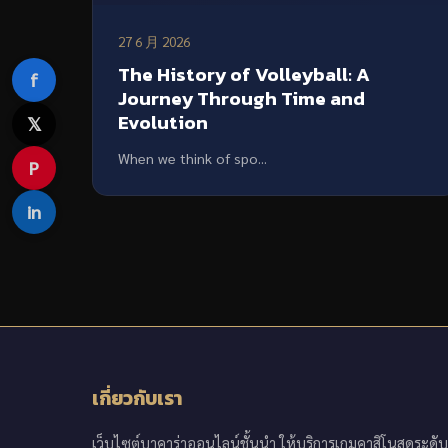
27 6 月 2026
The History of Volleyball: A
f
Journey Through Time and
Evolution
𝕏
When we think of spo...
P
in
เกี่ยวกับเรา
เว็บไซต์บาคาร่าออนไลน์ชั้นนำ ให้บริการเกมคาสิโนสดระดับ