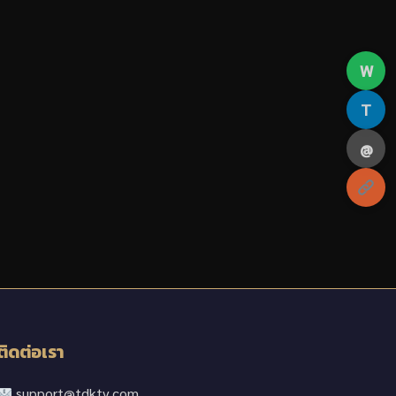
W
T
@
ติดต่อเรา
support@tdktv.com