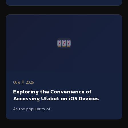
08 6 月 2026
Exploring the Convenience of
Accessing Ufabet on iOS Devices
As the popularity of...