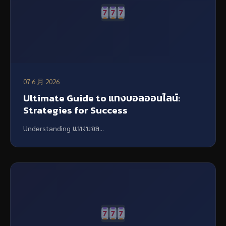
07 6 月 2026
Ultimate Guide to แทงบอลออนไลน์:
Strategies for Success
Understanding แทงบอล...