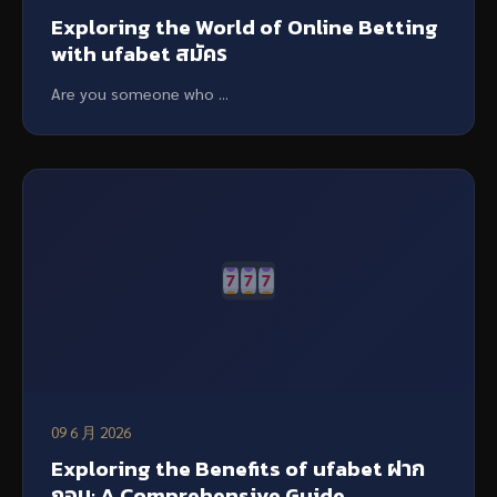
Exploring the World of Online Betting
with ufabet สมัคร
Are you someone who ...
09 6 月 2026
Exploring the Benefits of ufabet ฝาก
ถอน: A Comprehensive Guide