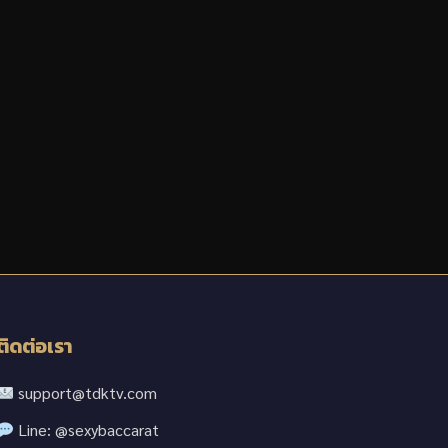
ติดต่อเรา
support@tdktv.com
Line: @sexybaccarat