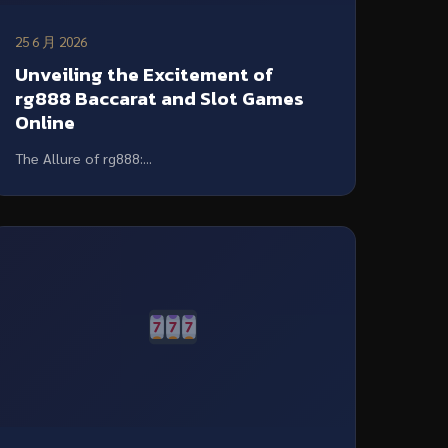
25 6 月 2026
Unveiling the Excitement of
rg888 Baccarat and Slot Games
Online
The Allure of rg888:...