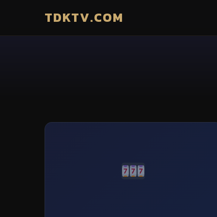
TDKTV.COM