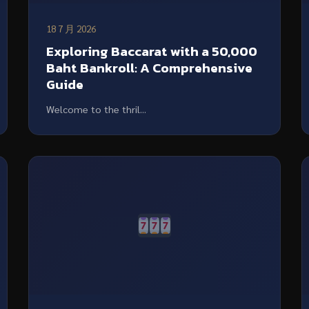
18 7 月 2026
Exploring Baccarat with a 50,000
Baht Bankroll: A Comprehensive
Guide
Welcome to the thril...