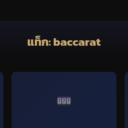
แท็ก: baccarat