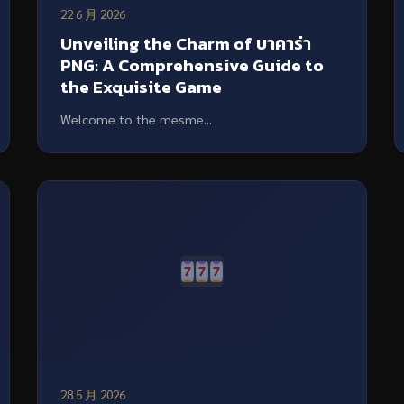
22 6 月 2026
Unveiling the Charm of บาคาร่า
PNG: A Comprehensive Guide to
the Exquisite Game
Welcome to the mesme...
28 5 月 2026