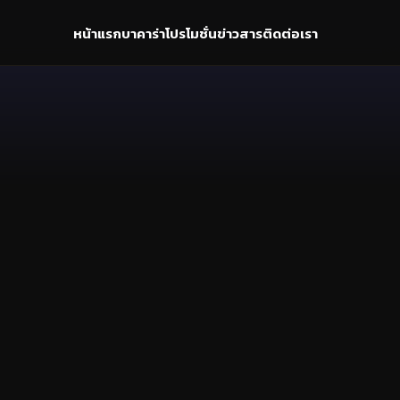
หน้าแรก
บาคาร่า
โปรโมชั่น
ข่าวสาร
ติดต่อเรา