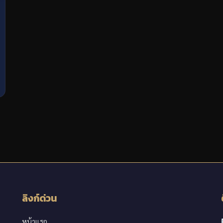
ลิงก์ด่วน
หน้าแรก