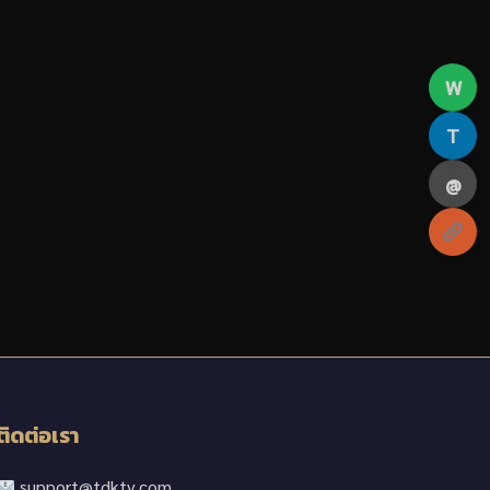
W
T
@
ติดต่อเรา
support@tdktv.com