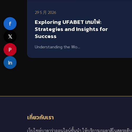
29 5 月 2026
Exploring UFABET เกมไพ่:
f
Strategies and Insights for
Success
𝕏
Understanding the Wo...
P
in
เกี่ยวกับเรา
เว็บไซต์บาคาร่าออนไลน์ชั้นนำ ให้บริการเกมคาสิโนสดระดับ