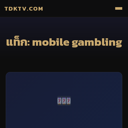
TDKTV.COM
แท็ก: mobile gambling