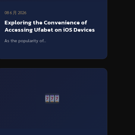
08 6 月 2026
Exploring the Convenience of
Accessing Ufabet on iOS Devices
As the popularity of...