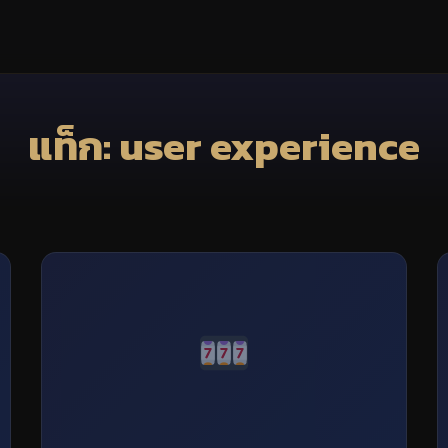
แท็ก: user experience