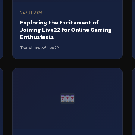
24 6 月 2026
Exploring the Excitement of
Joining Live22 for Online Gaming
Enthusiasts
The Allure of Live22...