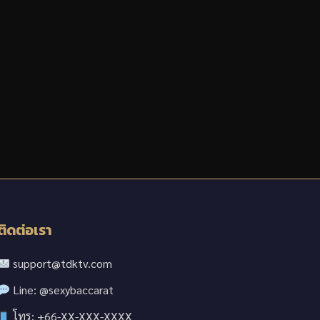
ติดต่อเรา
support@tdktv.com
Line: @sexybaccarat
โทร: +66-XX-XXX-XXXX