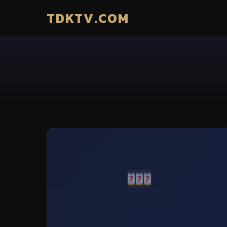
TDKTV.COM