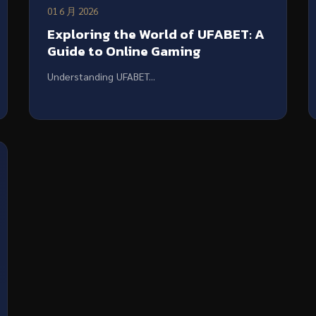
01 6 月 2026
Exploring the World of UFABET: A
Guide to Online Gaming
Understanding UFABET...