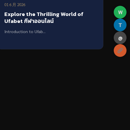
01 6 月 2026
W
Explore the Thrilling World of
Ufabet กีฬาออนไลน์
T
Introduction to Ufab...
@